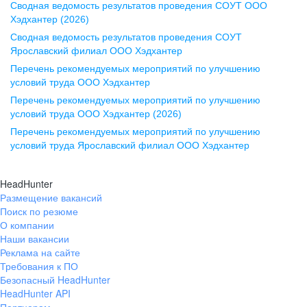
Сводная ведомость результатов проведения СОУТ ООО
ул. Комиссаржевской, д. 10,
Хэдхантер (2026)
офис 1212
Сводная ведомость результатов проведения СОУТ
+7 473 280-05-05
Ярославский филиал ООО Хэдхантер
pr@vrn.hh.ru
Перечень рекомендуемых мероприятий по улучшению
условий труда ООО Хэдхантер
Казань
Перечень рекомендуемых мероприятий по улучшению
ул. Спартаковская, д. 2А, этаж 3,
условий труда ООО Хэдхантер (2026)
помещение 15
Перечень рекомендуемых мероприятий по улучшению
условий труда Ярославский филиал ООО Хэдхантер
+7 843 212-12-50
pr@kzn.hh.ru
HeadHunter
Размещение вакансий
Екатеринбург
Поиск по резюме
ул. Боевых Дружин, стр. 20,
О компании
5 этаж, офис 505, 521
Наши вакансии
Реклама на сайте
+7 343 226-79-99
Требования к ПО
pr@ural.hh.ru
Безопасный HeadHunter
HeadHunter API
Краснодар