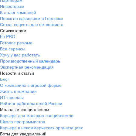
Партнерам
Инвесторам
ул. Янковского, д. 169, 7 этаж,
Каталог компаний
706 каб.
Поиск по вакансиям в Горловке
+7 861 205-55-57
Сетка: соцсеть для нетворкинга
pr@krd.hh.ru
Соискателям
hh PRO
Готовое резюме
Владивосток
Все сервисы
пер. Ланинский д. 4, офис 3.4
Хочу у вас работать
Производственный календарь
+7 423 202-33-28
Экспертная рекомендация
pr@dv.hh.ru
Новости и статьи
Блог
Новосибирск
О компаниях в игровой форме
Жизнь в компании
ул. Большевистская, д. 35,
ИТ-проекты
помещение 21
Рейтинг работодателей России
+7 383 207-94-64
Молодым специалистам
Карьера для молодых специалистов
pr@nsk.hh.ru
Школа программистов
Карьера в некоммерческих организациях
Минск
Боты для уведомлений