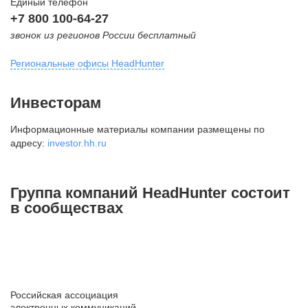
Единый телефон
+7 800 100-64-27
звонок из регионов России бесплатный
Региональные офисы HeadHunter
Москва
Инвесторам
внутригородская территория
Информационные материалы компании размещены по
Муниципальный округ Тверской,
адресу:
investor.hh.ru
2-я Брестская ул., д. 48,
помещение 25
+7 495 974-64-27
Группа компаний HeadHunter состоит
+7 495 980-64-27
в сообществах
+7 495 134-92-24
press@hh.ru
Санкт-Петербург
ул. Жуковского, д. 19, особняк
Российская ассоциация
Юргенса, 4 этаж
электронных коммуникаций