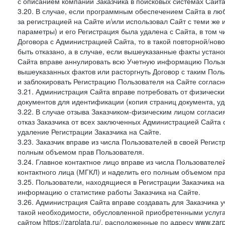
с описанием компании Заказчика в поисковых системах Сайт
3.20. В случае, если программным обеспечением Сайта в лю
за регистрацией на Сайте и/или использовал Сайт с теми же
параметры) и его Регистрация была удалена с Сайта, в том 
Договора с Администрацией Сайта, то в такой повторной/но
быть отказано, а в случае, если вышеуказанные факты уста
Сайта вправе аннулировать всю Учетную информацию Пользо
вышеуказанных фактов или расторгнуть Договор с таким По
и заблокировать Регистрацию Пользователя на Сайте согласн
3.21. Администрация Сайта вправе потребовать от физическ
документов для идентификации (копия страниц документа, у
3.22. В случае отзыва Заказчиком-физическим лицом согласи
отказ Заказчика от всех заключенных Администрацией Сайта с
удаление Регистрации Заказчика на Сайте.
3.23. Заказчик вправе из числа Пользователей в своей Регист
полным объемом прав Пользователя.
3.24. Главное контактное лицо вправе из числа Пользователе
контактного лица (МГКЛ) и наделить его полным объемом пр
3.25. Пользователи, находящиеся в Регистрации Заказчика н
информацию о статистике работы Заказчика на Сайте.
3.26. Администрация Сайта вправе создавать для Заказчика уче
такой необходимости, обусловленной приобретенными услугам
сайтом https://zarplata.ru/, расположенные по адресу www.zarpl