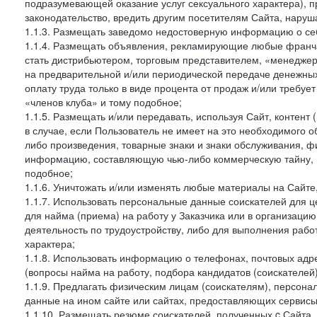
подразумевающей оказание услуг сексуального характера), 
законодательство, вредить другим посетителям Сайта, наруша
1.1.3. Размещать заведомо недостоверную информацию о себ
1.1.4. Размещать объявления, рекламирующие любые франча
стать дистрибьютером, торговым представителем, «менедже
на предварительной и/или периодической передаче денежны
оплату труда только в виде процента от продаж и/или требуе
«членов клуба» и тому подобное;
1.1.5. Размещать и/или передавать, используя Сайт, контент
в случае, если Пользователь не имеет на это необходимого 
либо произведения, товарные знаки и знаки обслуживания,
информацию, составляющую чью-либо коммерческую тайну, и
подобное;
1.1.6. Уничтожать и/или изменять любые материалы на Сайте
1.1.7. Использовать персональные данные соискателей для ц
для найма (приема) на работу у Заказчика или в организаци
деятельность по трудоустройству, либо для выполнения рабо
характера;
1.1.8. Использовать информацию о телефонах, почтовых адре
(вопросы найма на работу, подбора кандидатов (соискателей
1.1.9. Предлагать физическим лицам (соискателям), персон
данные на ином сайте или сайтах, предоставляющих сервисы 
1.1.10. Размещать резюме соискателей, полученных c Сайта,