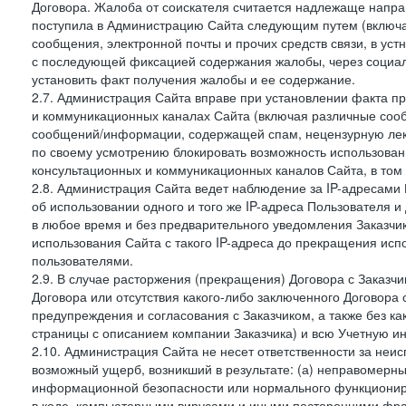
Договора. Жалоба от соискателя считается надлежаще напра
поступила в Администрацию Сайта следующим путем (включая
сообщения, электронной почты и прочих средств связи, в уст
с последующей фиксацией содержания жалобы, через социа
установить факт получения жалобы и ее содержание.
2.7. Администрация Сайта вправе при установлении факта 
и коммуникационных каналах Сайта (включая различные сооб
сообщений/информации, содержащей спам, нецензурную лекс
по своему усмотрению блокировать возможность использов
консультационных и коммуникационных каналов Сайта, в том 
2.8. Администрация Сайта ведет наблюдение за IP-адресами 
об использовании одного и того же IP-адреса Пользователя 
в любое время и без предварительного уведомления Заказчи
использования Сайта с такого IP-адреса до прекращения исп
пользователями.
2.9. В случае расторжения (прекращения) Договора с Заказч
Договора или отсутствия какого-либо заключенного Договора
предупреждения и согласования с Заказчиком, а также без к
страницы с описанием компании Заказчика) и всю Учетную и
2.10. Администрация Сайта не несет ответственности за неи
возможный ущерб, возникший в результате: (а) неправомерн
информационной безопасности или нормального функциониров
в коде, компьютерными вирусами и иными посторонними фраг