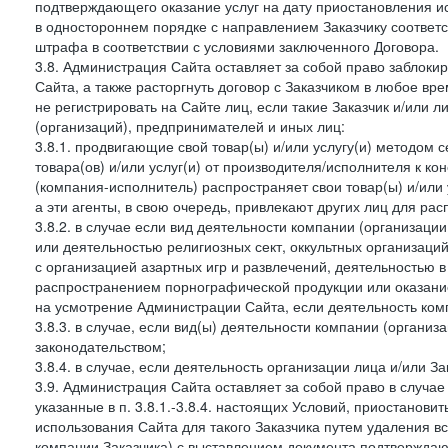
подтверждающего оказание услуг на дату приостановления ис
в одностороннем порядке с направлением Заказчику соответ
штрафа в соответствии с условиями заключенного Договора.
3.8. Администрация Сайта оставляет за собой право заблоки
Сайта, а также расторгнуть договор с Заказчиком в любое в
не регистрировать на Сайте лиц, если такие Заказчик и/или 
(организаций), предпринимателей и иных лиц:
3.8.1. продвигающие свой товар(ы) и/или услугу(и) методом 
товара(ов) и/или услуг(и) от производителя/исполнителя к к
(компания-исполнитель) распространяет свои товар(ы) и/или 
а эти агенты, в свою очередь, привлекают других лиц для ра
3.8.2. в случае если вид деятельности компании (организаци
или деятельностью религиозных сект, оккультных организаций
с организацией азартных игр и развлечений, деятельностью 
распространением порнографической продукции или оказанием
на усмотрение Администрации Сайта, если деятельность ком
3.8.3. в случае, если вид(ы) деятельности компании (органи
законодательством;
3.8.4. в случае, если деятельность организации лица и/или З
3.9. Администрация Сайта оставляет за собой право в случа
указанные в п. 3.8.1.-3.8.4. настоящих Условий, приостанови
использования Сайта для такого Заказчика путем удаления 
компании Заказчика) с выставлением документа подтверждаю