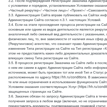
3.2. После подтверждения Регистрации Заказчика Администра
с условиями и порядком, установленными Условиями оказания У
«Частный рекрутер»/ «Частное лицо»/ «Проект»/ «Самозаняты
3.3. Администрация Сайта вправе публиковать на Сайтах ин
Администрации Сайта согласно п.3.1. настоящих Условий.
3.4. Если на этапе прохождения процесса регистрации на Сай
основным или одним из видов деятельности является рекрутин
аналогичный либо смежный вид деятельности с указанными, 
физических лиц, то, вне зависимости от наличия иных сфер д
(Рекрутинговое) агентство, что означает право Администраци
изменение Типа регистрации на Сайте на Тип регистрации «К
этом не предоставлять каких-либо документальных доказател
влекущих смену Типа регистрации на Сайте.
3.5. В процессе регистрации Заказчика на Сайте либо в пос
о нем им самим в адрес Администрации Сайта либо информа
источников, может быть присвоен тот или иной Тип и Статус 
расположенным по адресу https://hh.ru/conditions. В зависим
те или иные ограничения в использовании функционала Сайта
Условиям оказания соответствующих Услуг (https://hh.ru/condi
защищенных страницах на Сайте.
3.6. Заказчик обязан по запросу Администрации Сайта в тече
получения запроса в любом виде (включая, но не ограничива
предоставлять документы, подтверждающие правовой статус с