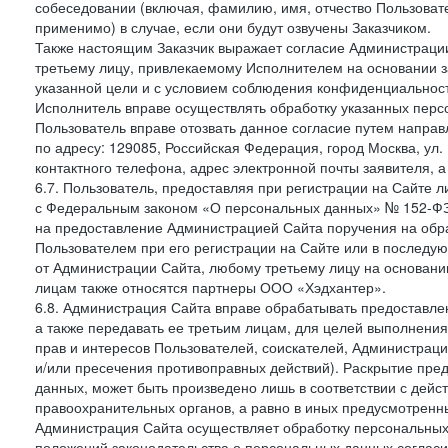
собеседовании (включая, фамилию, имя, отчество Пользоват
применимо) в случае, если они будут озвучены Заказчиком.
Также настоящим Заказчик выражает согласие Администраци
третьему лицу, привлекаемому Исполнителем на основании з
указанной цели и с условием соблюдения конфиденциальнос
Исполнитель вправе осуществлять обработку указанных персо
Пользователь вправе отозвать данное согласие путем напра
по адресу: 129085, Российская Федерация, город Москва, ул.
контактного телефона, адрес электронной почты заявителя, а
6.7. Пользователь, предоставляя при регистрации на Сайте 
с Федеральным законом «О персональных данных» № 152-ФЗ о
на предоставление Администрацией Сайта поручения на обр
Пользователем при его регистрации на Сайте или в последу
от Администрации Сайта, любому третьему лицу на основани
лицам также относятся партнеры ООО «Хэдхантер».
6.8. Администрация Сайта вправе обрабатывать предоставл
а также передавать ее третьим лицам, для целей выполнени
прав и интересов Пользователей, соискателей, Администраци
и/или пресечения противоправных действий). Раскрытие пр
данных, может быть произведено лишь в соответствии с дей
правоохранительных органов, а равно в иных предусмотренн
Администрация Сайта осуществляет обработку персональных
положений законодательства о персональных данных согласи