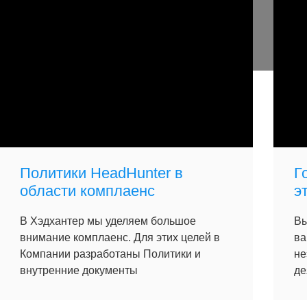
Политики HeadHunter в
Г
области комплаенс
э
В Хэдхантер мы уделяем большое
Вы
внимание комплаенс. Для этих целей в
ва
Компании разработаны Политики и
не
внутренние документы
де