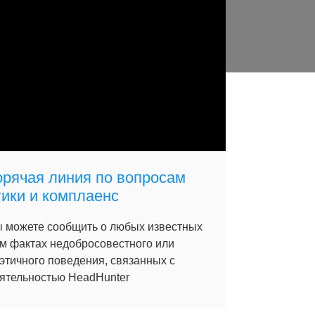
орячая линия по вопросам
тики и комплаенс
 можете сообщить о любых известных
м фактах недобросовестного или
этичного поведения, связанных с
ятельностью HeadHunter