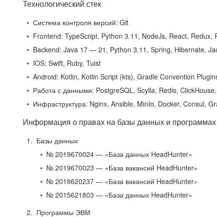
Технологический стек
Система контроля версий:
Git
Frontend:
TypeScript, Python 3.11, NodeJs, React, Redux, R
Backend:
Java 17 — 21, Python 3.11, Spring, Hibernate, Jac
IOS:
Swift, Ruby, Tuist
Android:
Kotlin, Kotlin Script (kts), Gradle Convention Plugi
Работа с данными:
PostgreSQL, Scylla, Redis, ClickHouse, 
Инфраструктура:
Nginx, Ansible, MinIo, Docker, Consul, G
Информация о правах на базы данных и программах
Базы данных
№ 2019670024 — «База данных HeadHunter»
№ 2019670023 — «База вакансий HeadHunter»
№ 2018620237 — «База вакансий HeadHunter»
№ 2015621803 — «База данных HeadHunter»
Программы ЭВМ