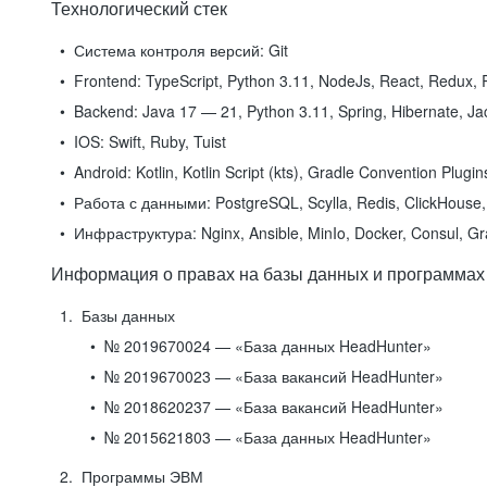
Технологический стек
Система контроля версий:
Git
Frontend:
TypeScript, Python 3.11, NodeJs, React, Redux, R
Backend:
Java 17 — 21, Python 3.11, Spring, Hibernate, Jac
IOS:
Swift, Ruby, Tuist
Android:
Kotlin, Kotlin Script (kts), Gradle Convention Plugi
Работа с данными:
PostgreSQL, Scylla, Redis, ClickHouse, 
Инфраструктура:
Nginx, Ansible, MinIo, Docker, Consul, G
Информация о правах на базы данных и программах
Базы данных
№ 2019670024 — «База данных HeadHunter»
№ 2019670023 — «База вакансий HeadHunter»
№ 2018620237 — «База вакансий HeadHunter»
№ 2015621803 — «База данных HeadHunter»
Программы ЭВМ