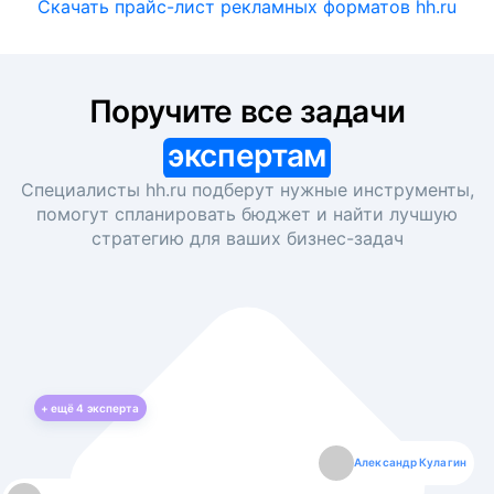
Скачать прайс-лист рекламных форматов hh.ru
Поручите все задачи
экспертам
Специалисты hh.ru подберут нужные инструменты,
помогут спланировать бюджет и найти лучшую
стратегию для ваших
бизнес-задач
+ ещё
4
эксперта
Екатерина Лазаренко
Александр Кулагин
Даниил Макаров
Борис Кашко
Юлия Изоитко