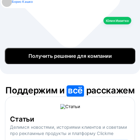
Борис Кашко
Юлия Изоитко
Александр Кулагин
Даниил Макаров
Екатерина Лазаренко
Юлия Изоитко
Получить решение для компании
Поддержим и
всё
расскажем
Статьи
Делимся новостями, историями клиентов и советами
про рекламные продукты и платформу Clickme