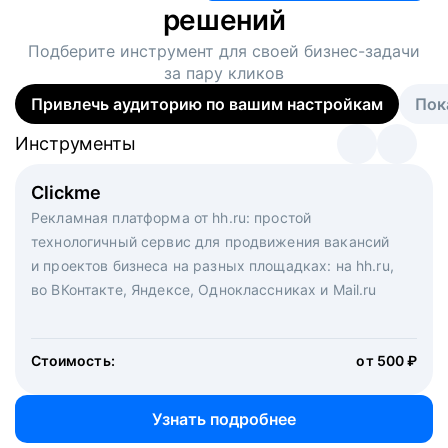
решений
Подберите инструмент для своей
бизнес-задачи
за пару кликов
Привлечь аудиторию по вашим настройкам
Пок
Инструменты
Инструменты
Инструменты
Виртуальный рекрутер
Clickme
Вакансия дня
Массовый подбор под ключ. Решите, сколько
Рекламная платформа от hh.ru: простой
Рекламный формат для вакансий на главной странице
кандидатов и когда вам нужно, и за дело возьмутся
технологичный сервис для продвижения вакансий
hh.ru. Увеличивает количество откликов
маркетологи, рекрутеры и проектные менеджеры
и проектов бизнеса на разных площадках: на hh.ru,
hh.ru с целым набором digital-инструментов
во ВКонтакте, Яндексе, Одноклассниках и Mail.ru
Стоимость:
от 200 000 ₽
Узнать подробнее
Стоимость:
от 500 ₽
Узнать подробнее
Узнать подробнее