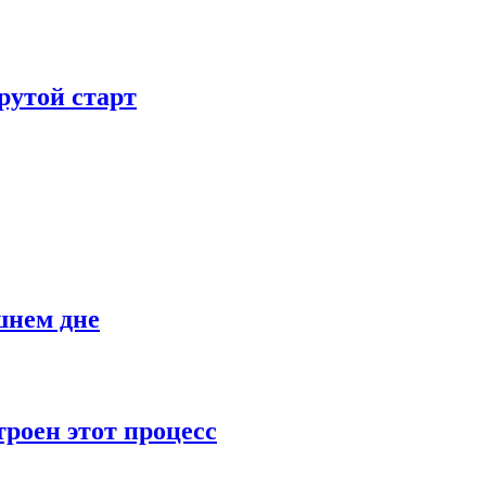
рутой старт
шнем дне
роен этот процесс