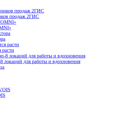
ников продаж 2ГИС
OMNI»
ора
 расти
-8 локаций для работы и вдохновения
OIS