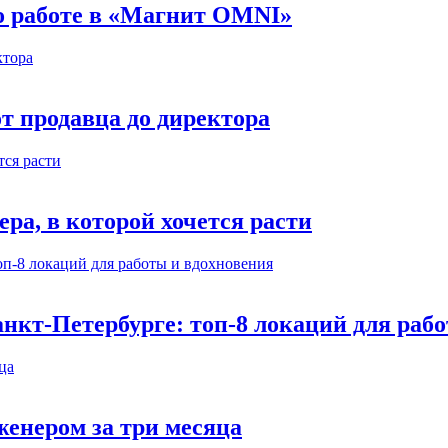
 о работе в «Магнит OMNI»
т продавца до директора
а, в которой хочется расти
нкт-Петербурге: топ-8 локаций для раб
енером за три месяца