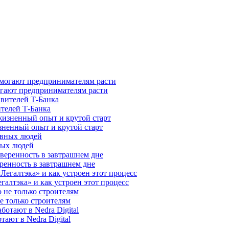
гают предпринимателям расти
ителей Т-Банка
зненный опыт и крутой старт
ных людей
ренность в завтрашнем дне
галтэка» и как устроен этот процесс
е только строителям
ают в Nedra Digital