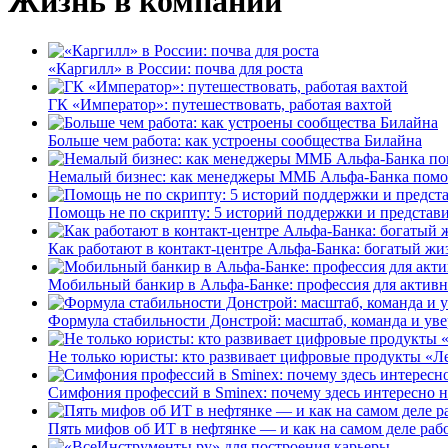
Жизнь в компании
«Каргилл» в России: почва для роста
ГК «Император»: путешествовать, работая вахтой
Больше чем работа: как устроены сообщества Билайна
Немалый бизнес: как менеджеры ММБ Альфа-Банка помо
Помощь не по скрипту: 5 историй поддержки и представ
Как работают в контакт-центре Альфа-Банка: богатый жи
Мобильный банкир в Альфа-Банке: профессия для актив
Формула стабильности Донстрой: масштаб, команда и уве
Не только юристы: кто развивает цифровые продукты «Ле
Симфония профессий в Sminex: почему здесь интересно н
Пять мифов об ИТ в нефтянке — и как на самом деле работ