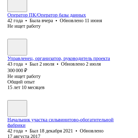
Оператор ПК/Оператор базы данных
42
года
•
Была
вчера
•
Обновлено
11 июня
Не ищет работу
Управленец, организатор, руководитель проекта
43
года
•
Был
2 июля
•
Обновлено
2 июля
300 000
₽
Не ищет работу
Общий опыт
15
лет
10
месяцев
Начальник участка сильвинитово-обогатительной
фабрики
42
года
•
Был
18 декабря 2021
•
Обновлено
17 августа 2017