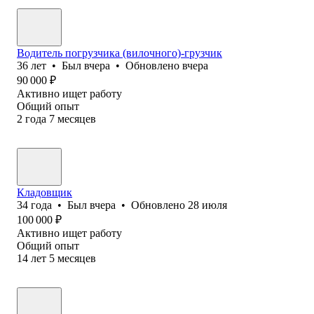
Водитель погрузчика (вилочного)-грузчик
36
лет
•
Был
вчера
•
Обновлено
вчера
90 000
₽
Активно ищет работу
Общий опыт
2
года
7
месяцев
Кладовщик
34
года
•
Был
вчера
•
Обновлено
28 июля
100 000
₽
Активно ищет работу
Общий опыт
14
лет
5
месяцев