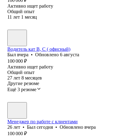
100 000
₽
Активно ищет работу
Общий опыт
11
лет
1
месяц
Водитель кат В, С ( офисный)
Был
вчера
•
Обновлено
6 августа
100 000
₽
Активно ищет работу
Общий опыт
27
лет
8
месяцев
Другие резюме
Ещё 3 резюме
Менеджер по работе с клиентами
26
лет
•
Был
сегодня
•
Обновлено
вчера
100 000
₽