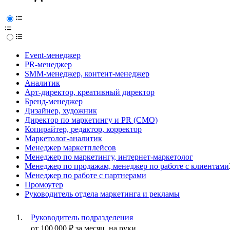
Event-менеджер
PR-менеджер
SMM-менеджер, контент-менеджер
Аналитик
Арт-директор, креативный директор
Бренд-менеджер
Дизайнер, художник
Директор по маркетингу и PR (CMO)
Копирайтер, редактор, корректор
Маркетолог-аналитик
Менеджер маркетплейсов
Менеджер по маркетингу, интернет-маркетолог
Менеджер по продажам, менеджер по работе с клиентами
Менеджер по работе с партнерами
Промоутер
Руководитель отдела маркетинга и рекламы
Руководитель подразделения
от
100 000
₽
за месяц,
на руки