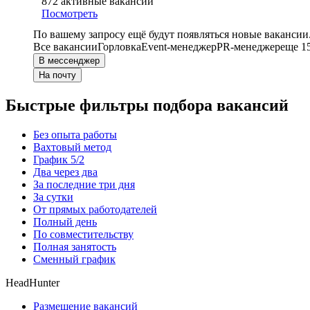
872
активные вакансии
Посмотреть
По вашему запросу ещё будут появляться новые вакансии
Все вакансии
Горловка
Event-менеджер
PR-менеджер
еще 1
В мессенджер
На почту
Быстрые фильтры подбора вакансий
Без опыта работы
Вахтовый метод
График 5/2
Два через два
За последние три дня
За сутки
От прямых работодателей
Полный день
По совместительству
Полная занятость
Сменный график
HeadHunter
Размещение вакансий