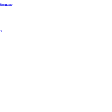
 больше
ре