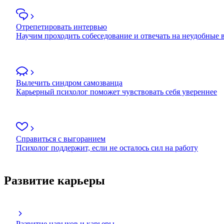
Отрепетировать интервью
Научим проходить собеседование и отвечать на неудобные
Вылечить синдром самозванца
Карьерный психолог поможет чувствовать себя увереннее
Справиться с выгоранием
Психолог поддержит, если не осталось сил на работу
Развитие карьеры
Развитие навыков и карьеры