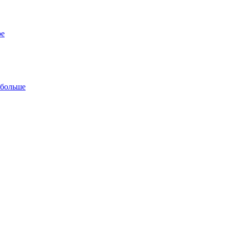
ре
 больше